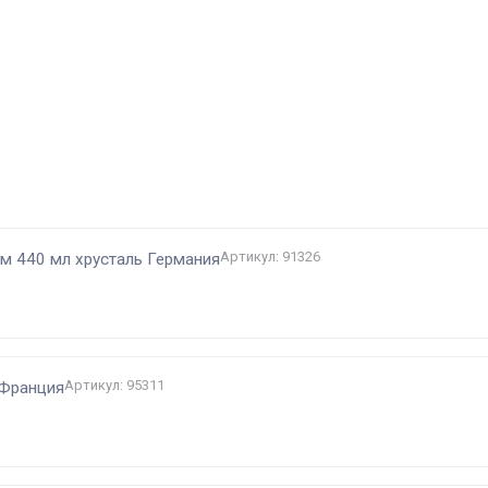
и
Артикул: 91326
ом 440 мл хрусталь Германия
Артикул: 95311
 Франция