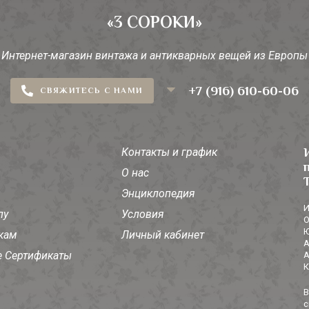
«3 СОРОКИ»
Интернет-магазин винтажа и антикварных вещей из Европы
+7 (916) 610-60-06
СВЯЖИТЕСЬ С НАМИ
Контакты и график
О нас
Энциклопедия
И
лу
Условия
О
Ю
кам
Личный кабинет
А
 Сертификаты
А
К
В
с