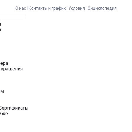
О нас |
Контакты и график |
Условия |
Энциклопедия
и
и
ьера
украшения
у
ам
Сертификаты
даже