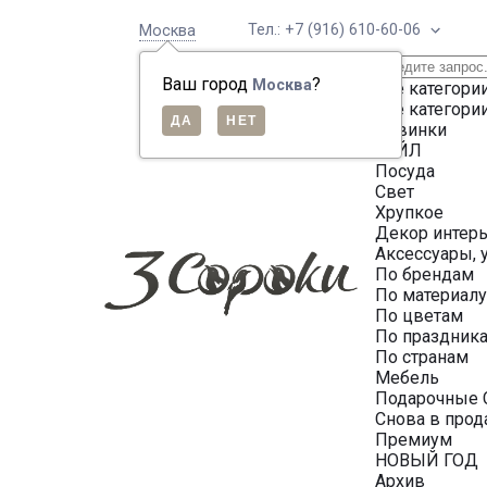
Тел.: +7 (916) 610-60-06
Москва
Ваш город
?
Москва
Все категори
Все категори
Новинки
СЕЙЛ
Посуда
Свет
Хрупкое
Декор интер
Аксессуары, 
По брендам
По материал
По цветам
По праздник
По странам
Мебель
Подарочные 
Снова в про
Премиум
НОВЫЙ ГОД
Архив