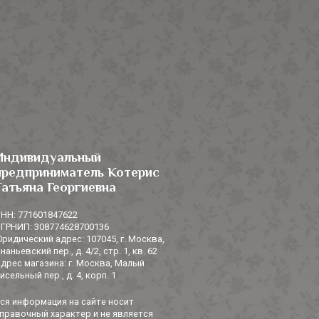
Индивидуальный
предприниматель Котерис
Татьяна Георгиевна
НН: 771601847622
ГРНИП: 308774628700136
ридический адрес: 107045, г. Москва,
наньевский пер., д. 4/2, стр. 1, кв. 62
дрес магазина: г. Москва, Малый
исельный пер., д. 4, корп. 1
ся информация на сайте носит
правочный характер и не является