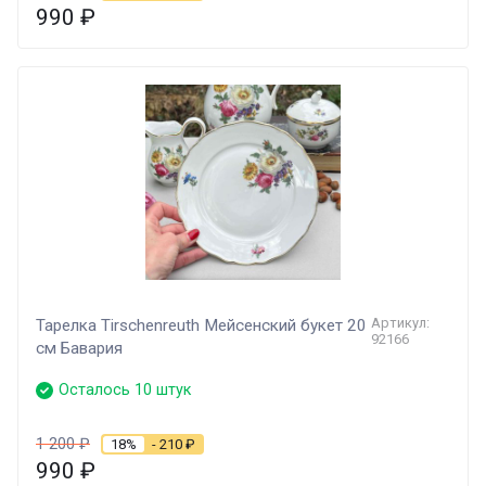
990
₽
Артикул:
Тарелка Tirschenreuth Мейсенский букет 20
92166
см Бавария
Осталось 10 штук
1 200
₽
18%
- 210
₽
990
₽