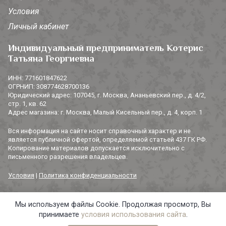
Условия
Личный кабинет
Индивидуальный предприниматель Котерис
Татьяна Георгиевна
ИНН: 771601847622
ОГРНИП: 308774628700136
Юридический адрес: 107045, г. Москва, Ананьевский пер., д. 4/2,
стр. 1, кв. 62
Адрес магазина: г. Москва, Малый Кисельный пер., д. 4, корп. 1
Вся информация на сайте носит справочный характер и не
является публичной офертой, определяемой статьей 437 ГК РФ.
Копирование материалов допускается исключительно с
письменного разрешения владельцев.
Условия
|
Политика конфиденциальности
Мы используем файлы Cookie. Продолжая просмотр, Вы
© 2014-2026 «3 СОРОКИ». Все права защищены.
принимаете
условия использования сайта
.