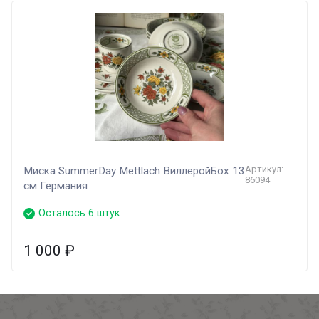
Артикул:
Миска SummerDay Mettlach ВиллеройБох 13
86094
см Германия
Осталось 6 штук
1 000
₽