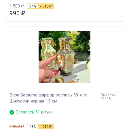
1 500
₽
34%
- 510
₽
990
₽
Артикул:
Ваза Satsuma фарфор роспись 50-е гг
91128
Шинуазри черная 13 см
Осталась 51 штука
1 900
₽
48%
- 910
₽