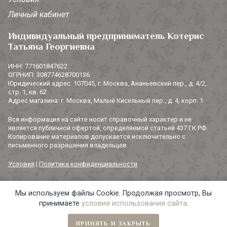
Личный кабинет
Индивидуальный предприниматель Котерис
Татьяна Георгиевна
ИНН: 771601847622
ОГРНИП: 308774628700136
Юридический адрес: 107045, г. Москва, Ананьевский пер., д. 4/2,
стр. 1, кв. 62
Адрес магазина: г. Москва, Малый Кисельный пер., д. 4, корп. 1
Вся информация на сайте носит справочный характер и не
является публичной офертой, определяемой статьей 437 ГК РФ.
Копирование материалов допускается исключительно с
письменного разрешения владельцев.
Условия
|
Политика конфиденциальности
Мы используем файлы Cookie. Продолжая просмотр, Вы
© 2014-2026 «3 СОРОКИ». Все права защищены.
принимаете
условия использования сайта
.
ПРИНЯТЬ И ЗАКРЫТЬ