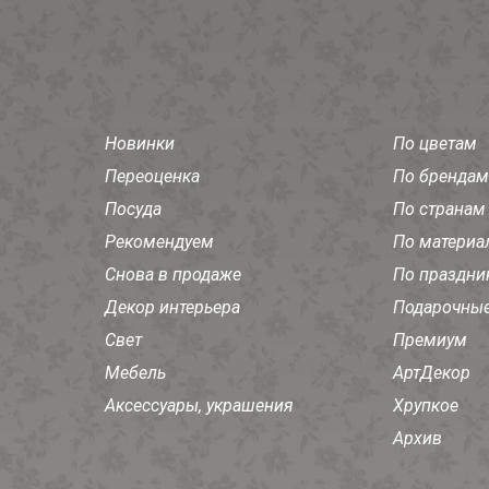
Новинки
По цветам
Переоценка
По брендам
Посуда
По странам
Рекомендуем
По материа
Снова в продаже
По праздни
Декор интерьера
Подарочные
Свет
Премиум
Мебель
АртДекор
Аксессуары, украшения
Хрупкое
Архив