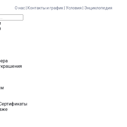
О нас |
Контакты и график |
Условия |
Энциклопедия
и
и
ьера
украшения
у
ам
Сертификаты
даже