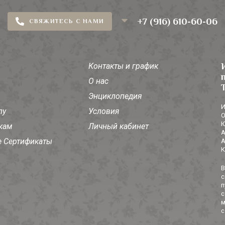
+7 (916) 610-60-06
СВЯЖИТЕСЬ С НАМИ
Контакты и график
О нас
Энциклопедия
И
лу
Условия
О
Ю
кам
Личный кабинет
А
 Сертификаты
А
К
В
с
п
с
м
с