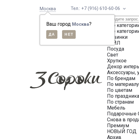
Тел.: +7 (916) 610-60-06
Москва
Ваш город
?
Москва
Все категори
Все категори
Новинки
СЕЙЛ
Посуда
Свет
Хрупкое
Декор интер
Аксессуары, 
По брендам
По материал
По цветам
По праздник
По странам
Мебель
Подарочные 
Снова в про
Премиум
НОВЫЙ ГОД
Архив